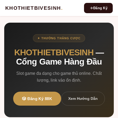
KHOTHIETBIVESINH
.
Đăng Ký
✦ THƯỞNG THẮNG CƯỢC
KHOTHIETBIVESINH
—
Cổng Game Hàng Đầu
Slot game đa dạng cho game thủ online. Chất
lượng, link vào ổn định.
🎲 Đăng Ký 88K
Xem Hướng Dẫn