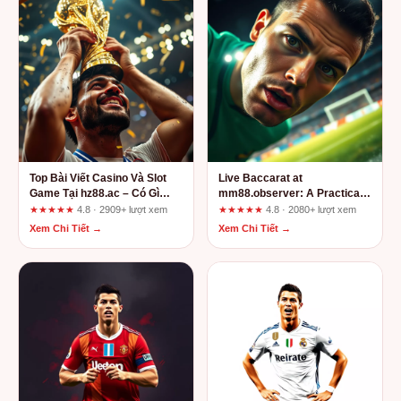
Top Bài Viết Casino Và Slot
Live Baccarat at
Game Tại hz88.ac – Có Gì
mm88.observer: A Practical
Đáng Chơi?
Review from First Click to
★★★★★
4.8 · 2909+ lượt xem
★★★★★
4.8 · 2080+ lượt xem
After-Sales Support
Xem Chi Tiết →
Xem Chi Tiết →