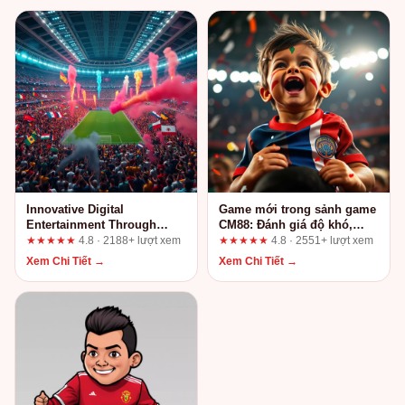
Innovative Digital
Game mới trong sảnh game
Entertainment Through
CM88: Đánh giá độ khó,
cm88.dad: A Verification-
nhịp chơi và rủi ro thực tế
★★★★★
4.8 · 2188+ lượt xem
★★★★★
4.8 · 2551+ lượt xem
First Review
Xem Chi Tiết →
Xem Chi Tiết →