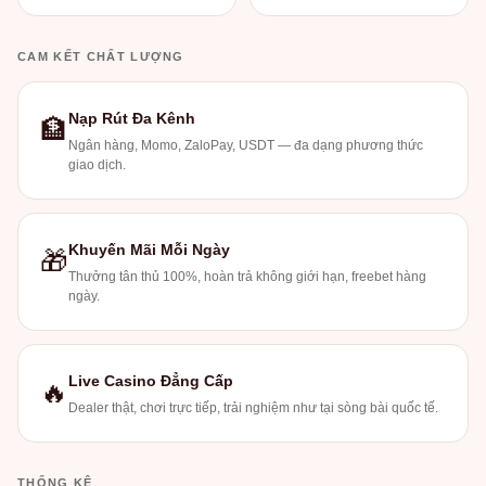
CAM KẾT CHẤT LƯỢNG
Nạp Rút Đa Kênh
🏦
Ngân hàng, Momo, ZaloPay, USDT — đa dạng phương thức
giao dịch.
Khuyến Mãi Mỗi Ngày
🎁
Thưởng tân thủ 100%, hoàn trả không giới hạn, freebet hàng
ngày.
Live Casino Đẳng Cấp
🔥
Dealer thật, chơi trực tiếp, trải nghiệm như tại sòng bài quốc tế.
THỐNG KÊ