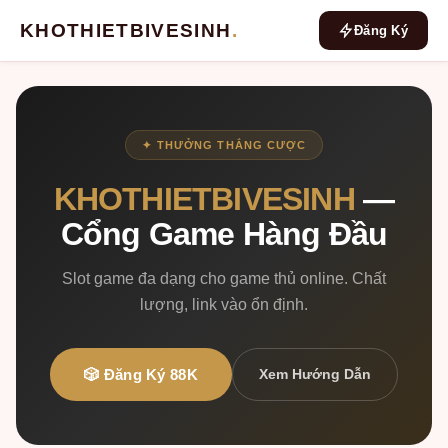
KHOTHIETBIVESINH
.
Đăng Ký
✦ THƯỞNG THẮNG CƯỢC
KHOTHIETBIVESINH
—
Cổng Game Hàng Đầu
Slot game đa dạng cho game thủ online. Chất
lượng, link vào ổn định.
🎲 Đăng Ký 88K
Xem Hướng Dẫn