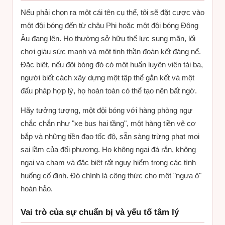
Nếu phải chọn ra một cái tên cụ thể, tôi sẽ đặt cược vào
một đội bóng đến từ châu Phi hoặc một đội bóng Đông
Âu đang lên. Họ thường sở hữu thể lực sung mãn, lối
chơi giàu sức mạnh và một tinh thần đoàn kết đáng nể.
Đặc biệt, nếu đội bóng đó có một huấn luyện viên tài ba,
người biết cách xây dựng một tập thể gắn kết và một
đấu pháp hợp lý, họ hoàn toàn có thể tạo nên bất ngờ.
Hãy tưởng tượng, một đội bóng với hàng phòng ngự
chắc chắn như "xe bus hai tầng", một hàng tiền vệ cơ
bắp và những tiền đạo tốc độ, sẵn sàng trừng phạt mọi
sai lầm của đối phương. Họ không ngại đá rắn, không
ngại va chạm và đặc biệt rất nguy hiểm trong các tình
huống cố định. Đó chính là công thức cho một "ngựa ô"
hoàn hảo.
Vai trò của sự chuẩn bị và yếu tố tâm lý