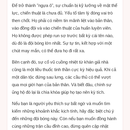
Để trở thành "ngựa ô", sự chuẩn bị kỹ lưỡng về mặt thể
lực, chiến thuật là chưa đủ. Yếu tố tâm lý đóng vai trò
then chốt. Họ phải có niềm tin mãnh liệt vào bản thân,
vào đồng đội và vào chiến thuật của huấn luyện viên.
Họ không được phép run sợ trước bất kỳ cái tên nào,
dù đó là đội bóng lớn nhất. Sự tự tin, kết hợp với một
chút may mắn, có thể đưa họ đi rất xa.
Bên cạnh đó, sự cổ vũ cuồng nhiệt từ khán giả nhà
cũng là một liều thuốc tinh thần cực kỳ hiệu quả. Khi cả
một dân tộc đứng sau lưng, các cầu thủ có thể vượt
qua mọi giới hạn của bản thân. Và biết đâu, chính sự
ủng hộ đó lại là chìa khóa giúp họ tạo nên kỳ tích.
Nếu bạn là người yêu thích sự bất ngờ và muốn tìm
kiếm những khoảnh khắc kịch tính, hãy đặc biệt chú ý
đến những đội bóng này. Còn nếu bạn muốn đồng hành
cùng những trận cầu đỉnh cao, đừng quên cập nhật