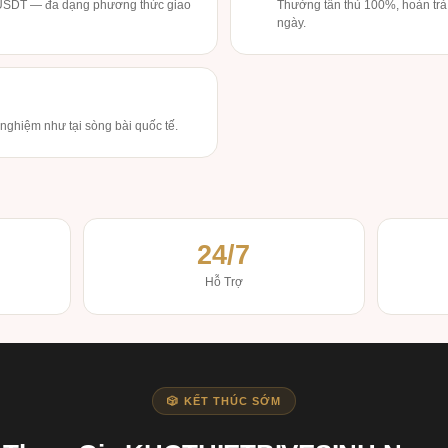
USDT — đa dạng phương thức giao
Thưởng tân thủ 100%, hoàn trả 
ngày.
ải nghiệm như tại sòng bài quốc tế.
24/7
Hỗ Trợ
🎲 KẾT THÚC SỚM