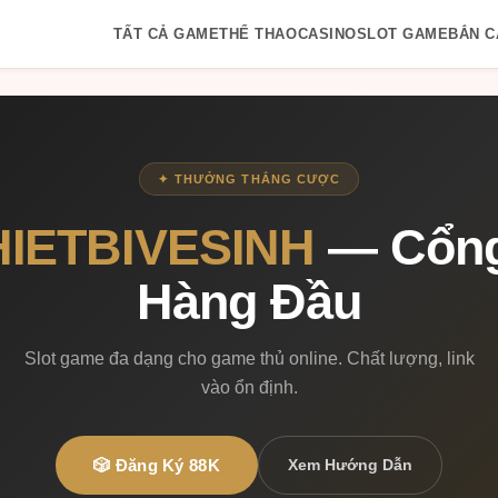
TẤT CẢ GAME
THỂ THAO
CASINO
SLOT GAME
BẮN C
✦ THƯỞNG THẮNG CƯỢC
IETBIVESINH
— Cổn
Hàng Đầu
Slot game đa dạng cho game thủ online. Chất lượng, link
vào ổn định.
🎲 Đăng Ký 88K
Xem Hướng Dẫn