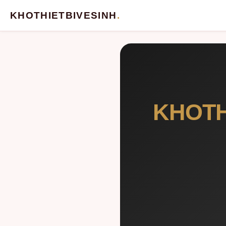
KHOTHIETBIVESINH
.
KHOTH