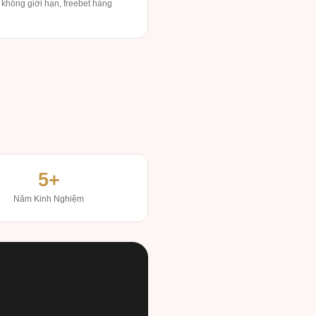
không giới hạn, freebet hàng
5+
Năm Kinh Nghiệm