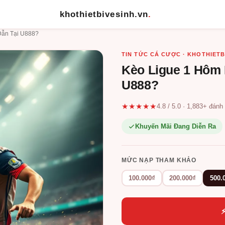
khothietbivesinh.vn
.
Dẫn Tại U888?
TIN TỨC CÁ CƯỢC · KHOTHIETB
Kèo Ligue 1 Hôm 
U888?
★★★★★
4.8 / 5.0 · 1,883+ đánh
Khuyến Mãi Đang Diễn Ra
MỨC NẠP THAM KHẢO
100.000₫
200.000₫
500.