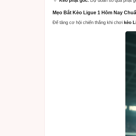
Kèo phạt góc:
Dự đoán số quả phạt gó
Mẹo Bắt Kèo Ligue 1 Hôm Nay Chu
Để tăng cơ hội chiến thắng khi chơi
kèo L