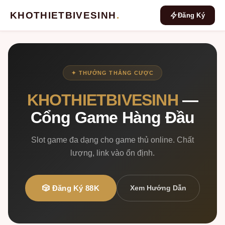
KHOTHIETBIVESINH
.
Đăng Ký
✦ THƯỞNG THẮNG CƯỢC
KHOTHIETBIVESINH
—
Cổng Game Hàng Đầu
Slot game đa dạng cho game thủ online. Chất
lượng, link vào ổn định.
🎲 Đăng Ký 88K
Xem Hướng Dẫn