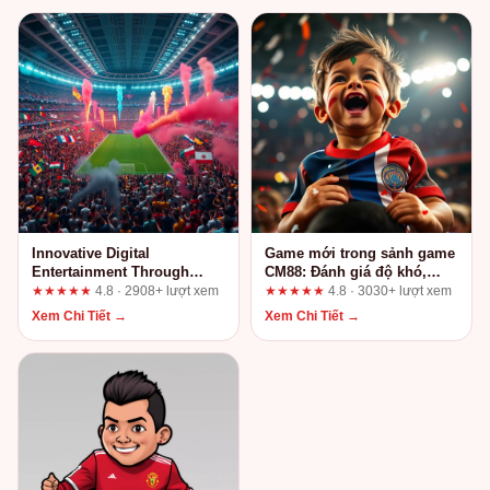
Innovative Digital
Game mới trong sảnh game
Entertainment Through
CM88: Đánh giá độ khó,
cm88.dad: A Verification-
nhịp chơi và rủi ro thực tế
★★★★★
4.8 · 2908+ lượt xem
★★★★★
4.8 · 3030+ lượt xem
First Review
Xem Chi Tiết →
Xem Chi Tiết →