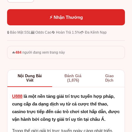
⚡ Nhận Thưởng
🔒 Bảo Mật SSL
🎰 Odds Cao
🔄 Hoàn Trả 1.5%
💳 Đa Kênh Nạp
🔥
484
người đang xem trang này
Nội Dung Bài
Đánh Giá
Giao
Viết
(1,876)
Dịch
U888
là một nền tảng giải trí trực tuyến hợp pháp,
cung cấp đa dạng dịch vụ từ cá cược thể thao,
casino trực tiếp đến các trò chơi slot hấp dẫn, được
vận hành bởi công ty giải trí uy tín tại châu Á.
Trong thế giới giải trí trực tuyến ngày càng phát triển,