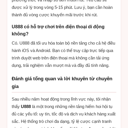
được xử lý trong vòng 5-15 phút. Lưu ý, bạn cần hoàn
thành đủ vòng cược khuyến mãi trước khi rút.
U888 có hỗ trợ chơi trên điện thoại di động
không?
Có. U888 đã tối ưu hóa toàn bộ nền tảng cho cả hệ điều
hành iOS và Android. Bạn có thể truy cập trực tiếp qua
trình duyệt web trên điện thoại mà không cần tải ứng
dụng, trải nghiệm vẫn mượt mà và đầy đủ tính năng.
Đánh giá tổng quan và lời khuyên từ chuyên
gia
Sau nhiều năm hoạt động trong lĩnh vực này, tôi nhận
thấy
U888
là một trong những nền tảng hiếm hoi hội tụ
đủ các yếu tố: uy tín, tốc độ và dịch vụ khách hàng xuất
sắc. Hệ thống trò chơi đa dạng, tỷ lệ cược cạnh tranh