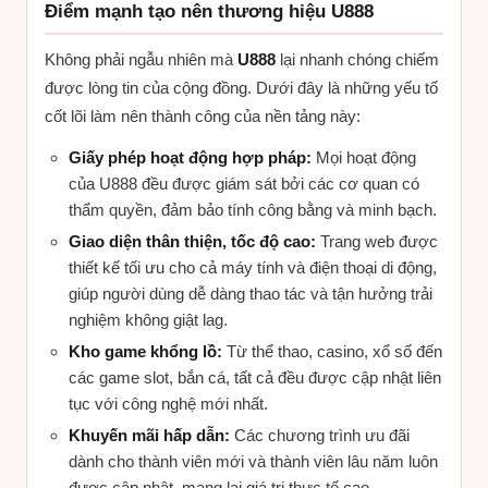
Điểm mạnh tạo nên thương hiệu U888
Không phải ngẫu nhiên mà
U888
lại nhanh chóng chiếm
được lòng tin của cộng đồng. Dưới đây là những yếu tố
cốt lõi làm nên thành công của nền tảng này:
Giấy phép hoạt động hợp pháp:
Mọi hoạt động
của U888 đều được giám sát bởi các cơ quan có
thẩm quyền, đảm bảo tính công bằng và minh bạch.
Giao diện thân thiện, tốc độ cao:
Trang web được
thiết kế tối ưu cho cả máy tính và điện thoại di động,
giúp người dùng dễ dàng thao tác và tận hưởng trải
nghiệm không giật lag.
Kho game khổng lồ:
Từ thể thao, casino, xổ số đến
các game slot, bắn cá, tất cả đều được cập nhật liên
tục với công nghệ mới nhất.
Khuyến mãi hấp dẫn:
Các chương trình ưu đãi
dành cho thành viên mới và thành viên lâu năm luôn
được cập nhật, mang lại giá trị thực tế cao.