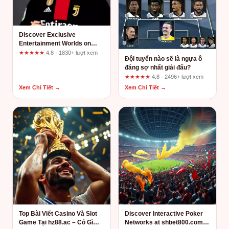
Discover Exclusive
Entertainment Worlds on
hz88.ac: A Long-Term User’s
★★★★★
4.8 · 1830+ lượt xem
Đội tuyển nào sẽ là ngựa ô
Honest Assessment
đáng sợ nhất giải đấu?
★★★★★
4.8 · 2496+ lượt xem
Xem Chi Tiết →
Xem Chi Tiết →
Top Bài Viết Casino Và Slot
Discover Interactive Poker
Game Tại hz88.ac – Có Gì
Networks at shbet800.com: