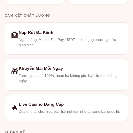
CAM KẾT CHẤT LƯỢNG
Nạp Rút Đa Kênh
🏦
Ngân hàng, Momo, ZaloPay, USDT — đa dạng phương thức
giao dịch.
Khuyến Mãi Mỗi Ngày
🎁
Thưởng tân thủ 100%, hoàn trả không giới hạn, freebet hàng
ngày.
Live Casino Đẳng Cấp
🔥
Dealer thật, chơi trực tiếp, trải nghiệm như tại sòng bài quốc tế.
THỐNG KÊ