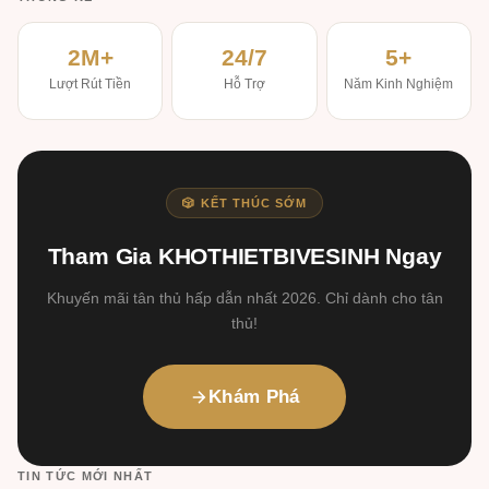
2M+
24/7
5+
Lượt Rút Tiền
Hỗ Trợ
Năm Kinh Nghiệm
🎲 KẾT THÚC SỚM
Tham Gia KHOTHIETBIVESINH Ngay
Khuyến mãi tân thủ hấp dẫn nhất 2026. Chỉ dành cho tân
thủ!
Khám Phá
TIN TỨC MỚI NHẤT