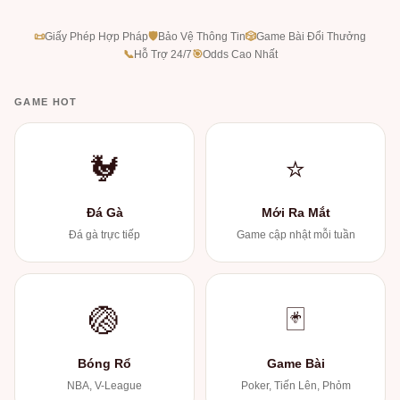
📜
Giấy Phép Hợp Pháp
🛡
Bảo Vệ Thông Tin
🎲
Game Bài Đổi Thưởng
📞
Hỗ Trợ 24/7
🎯
Odds Cao Nhất
GAME HOT
🐓
⭐
Đá Gà
Mới Ra Mắt
Đá gà trực tiếp
Game cập nhật mỗi tuần
🏐
🃏
Bóng Rổ
Game Bài
NBA, V-League
Poker, Tiến Lên, Phỏm