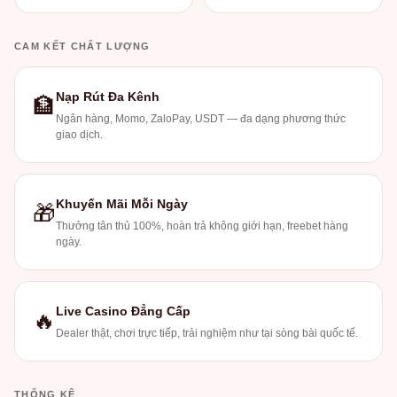
CAM KẾT CHẤT LƯỢNG
Nạp Rút Đa Kênh
🏦
Ngân hàng, Momo, ZaloPay, USDT — đa dạng phương thức
giao dịch.
Khuyến Mãi Mỗi Ngày
🎁
Thưởng tân thủ 100%, hoàn trả không giới hạn, freebet hàng
ngày.
Live Casino Đẳng Cấp
🔥
Dealer thật, chơi trực tiếp, trải nghiệm như tại sòng bài quốc tế.
THỐNG KÊ