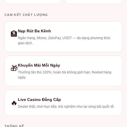
CAM KẾT CHẤT LƯỢNG
Nạp Rút Đa Kênh
🏦
Ngân hàng, Momo, ZaloPay, USDT — đa dạng phương thức
giao dịch.
Khuyến Mãi Mỗi Ngày
🎁
Thưởng tân thủ 100%, hoàn trả không giới hạn, freebet hàng
ngày.
Live Casino Đẳng Cấp
🔥
Dealer thật, chơi trực tiếp, trải nghiệm như tại sòng bài quốc tế.
THỐNG KÊ