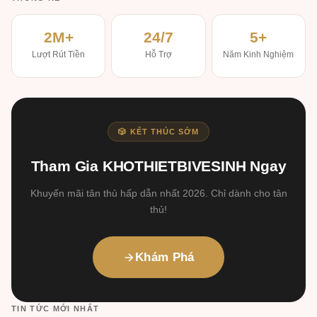
2M+
24/7
5+
Lượt Rút Tiền
Hỗ Trợ
Năm Kinh Nghiệm
🎲 KẾT THÚC SỚM
Tham Gia KHOTHIETBIVESINH Ngay
Khuyến mãi tân thủ hấp dẫn nhất 2026. Chỉ dành cho tân
thủ!
Khám Phá
TIN TỨC MỚI NHẤT