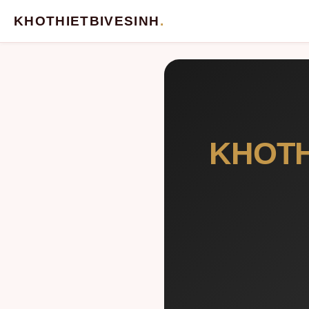
KHOTHIETBIVESINH
.
KHOTH