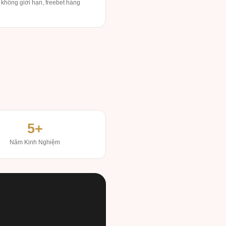
không giới hạn, freebet hàng
5+
Năm Kinh Nghiệm