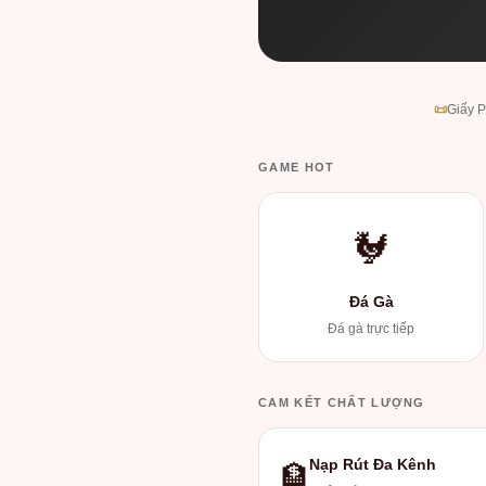
📜
Giấy 
GAME HOT
🐓
Đá Gà
Đá gà trực tiếp
CAM KẾT CHẤT LƯỢNG
Nạp Rút Đa Kênh
🏦