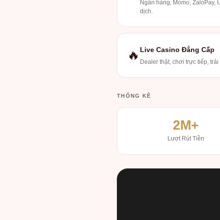
Ngân hàng, Momo, ZaloPay, 
dịch.
Live Casino Đẳng Cấp
🔥
Dealer thật, chơi trực tiếp, tr
THỐNG KÊ
2M+
Lượt Rút Tiền