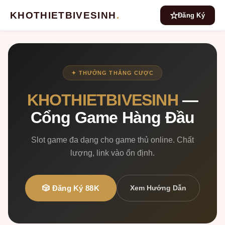
KHOTHIETBIVESINH
.
Đăng Ký
✦ THƯỞNG THẮNG CƯỢC
KHOTHIETBIVESINH
—
Cổng Game Hàng Đầu
Slot game đa dạng cho game thủ online. Chất
lượng, link vào ổn định.
🎲 Đăng Ký 88K
Xem Hướng Dẫn