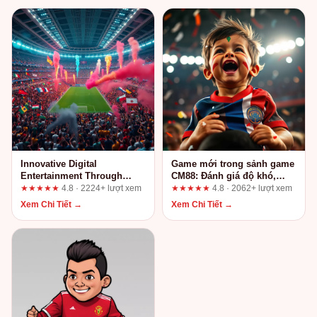
Innovative Digital
Game mới trong sảnh game
Entertainment Through
CM88: Đánh giá độ khó,
cm88.dad: A Verification-
nhịp chơi và rủi ro thực tế
★★★★★
4.8 · 2224+ lượt xem
★★★★★
4.8 · 2062+ lượt xem
First Review
Xem Chi Tiết →
Xem Chi Tiết →