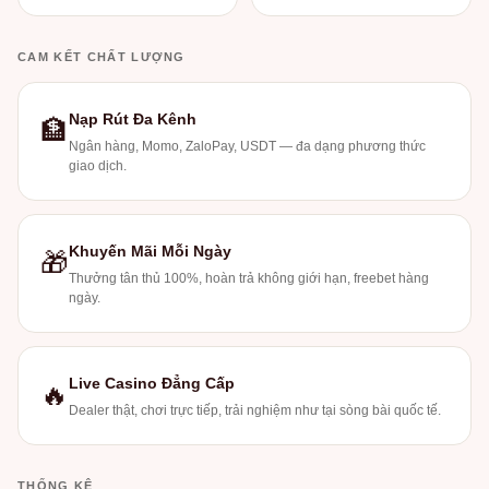
CAM KẾT CHẤT LƯỢNG
Nạp Rút Đa Kênh
🏦
Ngân hàng, Momo, ZaloPay, USDT — đa dạng phương thức
giao dịch.
Khuyến Mãi Mỗi Ngày
🎁
Thưởng tân thủ 100%, hoàn trả không giới hạn, freebet hàng
ngày.
Live Casino Đẳng Cấp
🔥
Dealer thật, chơi trực tiếp, trải nghiệm như tại sòng bài quốc tế.
THỐNG KÊ