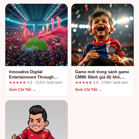
Innovative Digital
Game mới trong sảnh game
Entertainment Through
CM88: Đánh giá độ khó,
cm88.dad: A Verification-
nhịp chơi và rủi ro thực tế
★★★★★
4.8 · 2153+ lượt xem
★★★★★
4.8 · 2766+ lượt xem
First Review
Xem Chi Tiết →
Xem Chi Tiết →