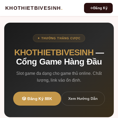
KHOTHIETBIVESINH
.
Đăng Ký
✦ THƯỞNG THẮNG CƯỢC
KHOTHIETBIVESINH
—
Cổng Game Hàng Đầu
Slot game đa dạng cho game thủ online. Chất
lượng, link vào ổn định.
🎲 Đăng Ký 88K
Xem Hướng Dẫn