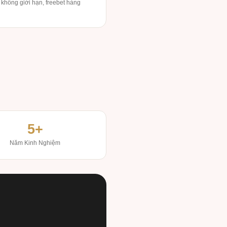
không giới hạn, freebet hàng
5+
Năm Kinh Nghiệm