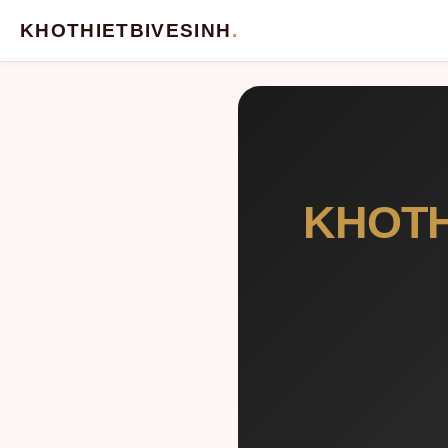
KHOTHIETBIVESINH
.
KHOTH