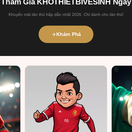
Tham Gia KHOTHIETBIVESINH Ngay
Khuyến mãi tân thủ hấp dẫn nhất 2026. Chỉ dành cho tân thủ!
Khám Phá