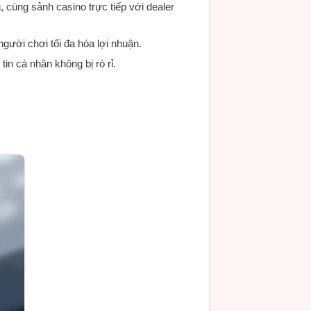
 cùng sảnh casino trực tiếp với dealer
ười chơi tối đa hóa lợi nhuận.
n cá nhân không bị rò rỉ.