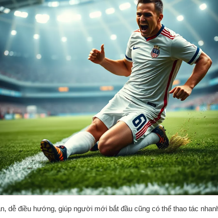
iản, dễ điều hướng, giúp người mới bắt đầu cũng có thể thao tác nhan