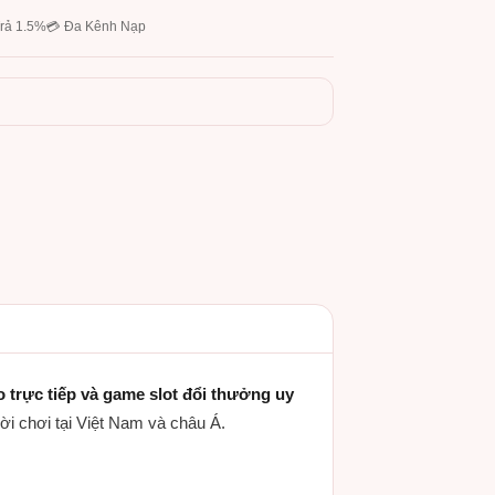
rả 1.5%
💳 Đa Kênh Nạp
o trực tiếp và game slot đổi thưởng uy
i chơi tại Việt Nam và châu Á.