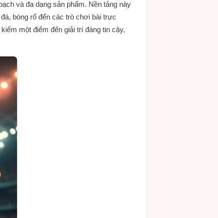
h bạch và đa dạng sản phẩm. Nền tảng này
á, bóng rổ đến các trò chơi bài trực
kiếm một điểm đến giải trí đáng tin cậy,