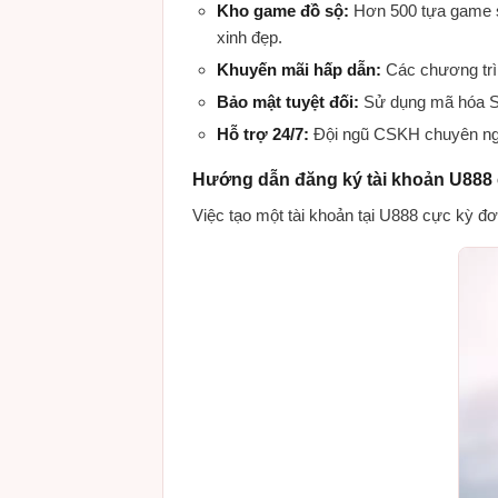
Kho game đồ sộ:
Hơn 500 tựa game sl
xinh đẹp.
Khuyến mãi hấp dẫn:
Các chương trìn
Bảo mật tuyệt đối:
Sử dụng mã hóa SSL
Hỗ trợ 24/7:
Đội ngũ CSKH chuyên nghiệ
Hướng dẫn đăng ký tài khoản U888 c
Việc tạo một tài khoản tại U888 cực kỳ đ