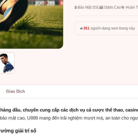
🔒 Bảo Mật SSL
🎰 Odds Cao
🔄 Hoàn T
🔥
361
người đang xem trang này
Giao Dịch
ến hàng đầu, chuyên cung cấp các dịch vụ cá cược thể thao, casin
ệ bảo mật cao, U888 mang đến trải nghiệm mượt mà, an toàn cho ngườ
ường giải trí số