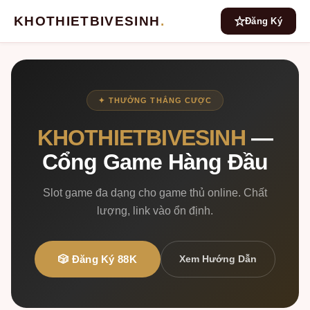
KHOTHIETBIVESINH
.
Đăng Ký
✦ THƯỞNG THẮNG CƯỢC
KHOTHIETBIVESINH
—
Cổng Game Hàng Đầu
Slot game đa dạng cho game thủ online. Chất
lượng, link vào ổn định.
🎲 Đăng Ký 88K
Xem Hướng Dẫn