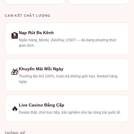
CAM KẾT CHẤT LƯỢNG
Nạp Rút Đa Kênh
🏦
Ngân hàng, Momo, ZaloPay, USDT — đa dạng phương thức
giao dịch.
Khuyến Mãi Mỗi Ngày
🎁
Thưởng tân thủ 100%, hoàn trả không giới hạn, freebet hàng
ngày.
Live Casino Đẳng Cấp
🔥
Dealer thật, chơi trực tiếp, trải nghiệm như tại sòng bài quốc tế.
THỐNG KÊ