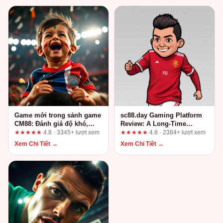
Game mới trong sảnh game
sc88.day Gaming Platform
CM88: Đánh giá độ khó,
Review: A Long-Time
nhịp chơi và rủi ro thực tế
Observer's Balanced Take
★★★★★
4.8 · 3345+ lượt xem
★★★★★
4.8 · 2384+ lượt xem
Xem Chi Tiết →
Xem Chi Tiết →