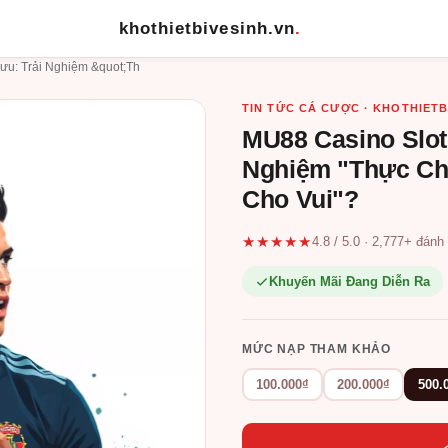
khothietbivesinh.vn
.
ưu: Trải Nghiệm &quot;Th
TIN TỨC CÁ CƯỢC · KHOTHIETB
MU88 Casino Slot
Nghiệm "Thực Chi
Cho Vui"?
★★★★★
4.8 / 5.0 · 2,777+ đánh
Khuyến Mãi Đang Diễn Ra
MỨC NẠP THAM KHẢO
100.000₫
200.000₫
500.