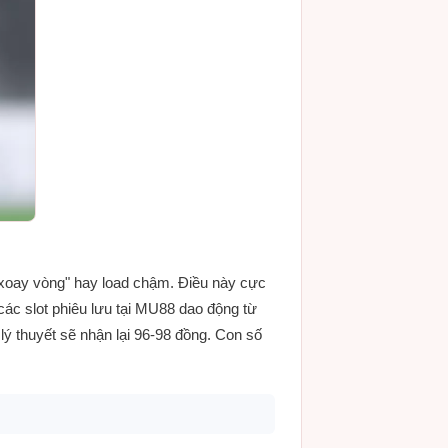
 "xoay vòng" hay load chậm. Điều này cực
, các slot phiêu lưu tại MU88 dao động từ
ý thuyết sẽ nhận lại 96-98 đồng. Con số