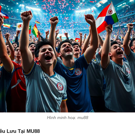
Hình minh hoạ: mu88
iêu Lưu Tại MU88