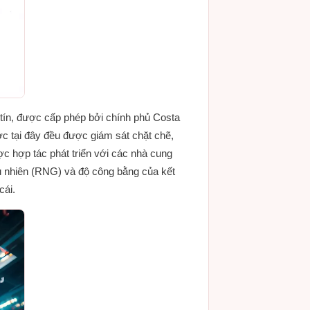
 tín, được cấp phép bởi chính phủ Costa
ợc tại đây đều được giám sát chặt chẽ,
c hợp tác phát triển với các nhà cung
u nhiên (RNG) và độ công bằng của kết
cái.