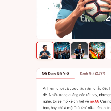
Nội Dung Bài Viết
Đánh Giá (2,777)
Anh em chơi cá cược lâu năm chắc đều hiể
dễ. Nhiều trang quảng cáo rất hay, nhưng 
nghề, tôi sẽ mổ xẻ chi tiết về
mu88
Casino,
bạc, hay chỉ là một "cú lừa" nữa trên thị