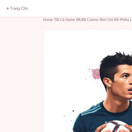
Trang Chủ
Home
›
Tất Cả Game
›
MU88 Casino Slot Chủ Đề Phiêu L