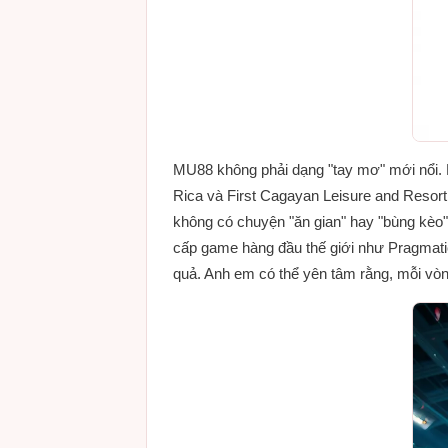
MU88 không phải dạng "tay mơ" mới nổi. N
Rica và First Cagayan Leisure and Resort 
không có chuyện "ăn gian" hay "bùng kèo"
cấp game hàng đầu thế giới như Pragmati
quả. Anh em có thể yên tâm rằng, mỗi vòn